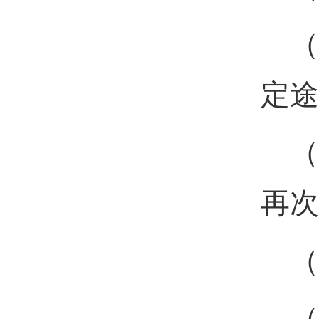
（
定途
（
再次
（
（