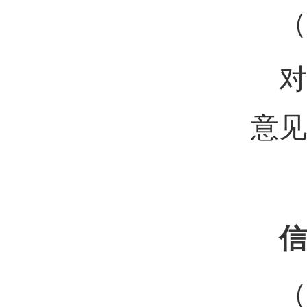
（
对
意见
信
（