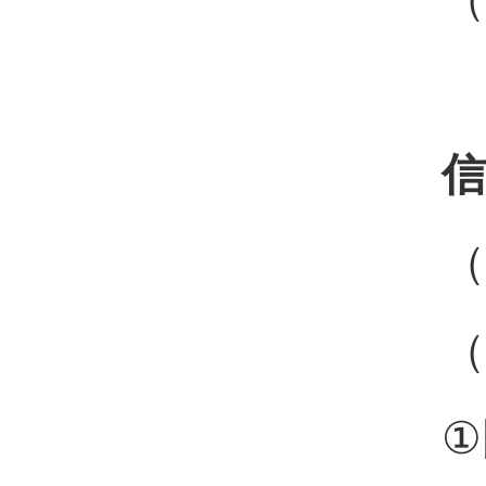
信
（
（
①