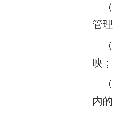
（
管理
（
映
；
（
内的