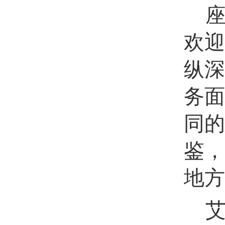
欢迎
纵深
务面
同的
鉴，
地方